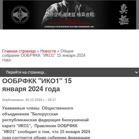
Jump to navigation
Вы здесь
Главная страница
»
Новости
»
Общее
собрание ООБРФКК "ИКО1" 15 января 2024
года
Общее собрание
ООБРФКК "ИКО1" 15
января 2024 года
Опубликовано: 26.12.2023 г. - 18:17
Уважаемые члены Общественного
объединения "Белорусская
республиканская федерация Киокушинкай
каратэ "ИКО1", Правление ООБРФКК
"ИКО1" сообщает о том, что 15 января 2024
года состоится общее собрание федерации