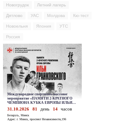
Новогрудок
Летний лагерь
Дятлово
УАС
Молдова
Кю-тест
Новоельня
Япония
УТС
Россия