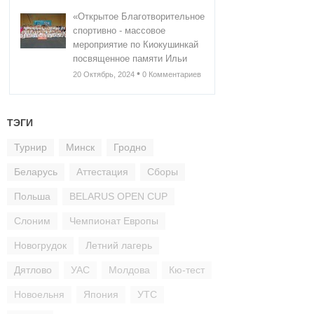
«Открытое Благотворительное
спортивно - массовое
мероприятие по Киокушинкай
посвященное памяти Ильи
•
20 Октябрь, 2024
0 Комментариев
ТЭГИ
Турнир
Минск
Гродно
Беларусь
Аттестация
Сборы
Польша
BELARUS OPEN CUP
Слоним
Чемпионат Европы
Новогрудок
Летний лагерь
Дятлово
УАС
Молдова
Кю-тест
Новоельня
Япония
УТС