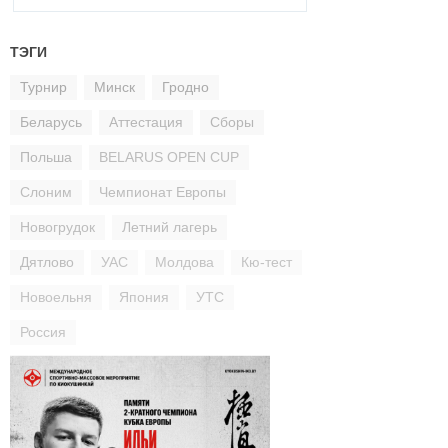
ТЭГИ
Турнир
Минск
Гродно
Беларусь
Аттестация
Сборы
Польша
BELARUS OPEN CUP
Слоним
Чемпионат Европы
Новогрудок
Летний лагерь
Дятлово
УАС
Молдова
Кю-тест
Новоельня
Япония
УТС
Россия