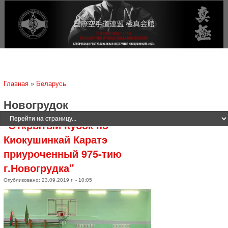
Jump to navigation
Вы здесь
Главная
»
Беларусь
Новогрудок
"Открытый Кубок по
Киокушинкай Каратэ
приуроченный 975-тию
г.Новогрудка"
Опубликовано: 23.09.2019 г. - 10:05