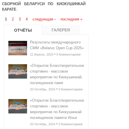
СБОРНОЙ БЕЛАРУСИ ПО КИОКУШИНКАЙ
КАРАТЕ
.
Страницы
1
2
3
4
следующая ›
последняя »
ГАЛЕРЕЯ
ОТЧЁТЫ
Результаты международного
СММ «Belarus Open Cup 2025»
•
11 Апрель, 2025
0 Комментариев
«Открытое Благотворительное
спортивно - массовое
мероприятие по Киокушинкай,
посвященное памя
•
20 Октябрь, 2024
0 Комментариев
«Открытое Благотворительное
спортивно - массовое
мероприятие по Киокушинкай
посвященное памяти Ильи
•
20 Октябрь, 2024
0 Комментариев