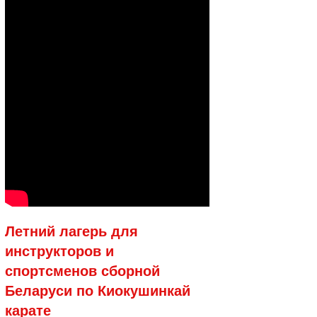
Летний лагерь для
инструкторов и
спортсменов сборной
Беларуси по Киокушинкай
карате