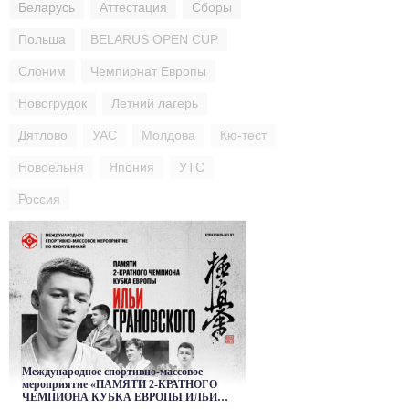
Беларусь
Аттестация
Сборы
Польша
BELARUS OPEN CUP
Слоним
Чемпионат Европы
Новогрудок
Летний лагерь
Дятлово
УАС
Молдова
Кю-тест
Новоельня
Япония
УТС
Россия