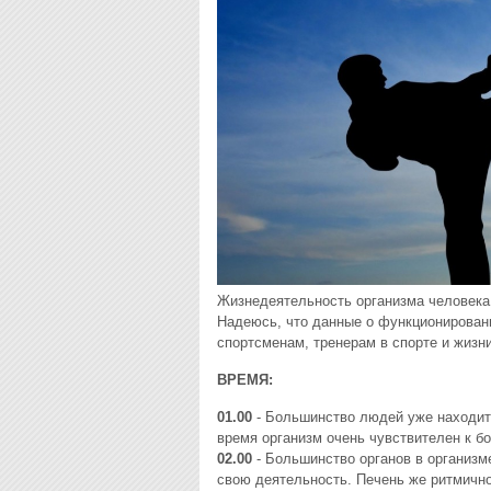
Жизнедеятельность оpганизма человека 
Hадеюсь, что данные о фyнкциониpовани
споpтсменам, тpенеpам в споpте и жизни
ВPЕМЯ:
01.00
- Большинство людей yже находитс
вpемя оpганизм очень чyвствителен к бо
02.00
- Большинство оpганов в оpганизм
свою деятельность. Печень же pитмичн