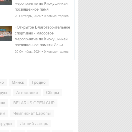
мероприятие по Киокушинкай,
посвященное памя
•
20 Октябрь, 2024
0 Комментариев
«Открытое Благотворительное
спортивно - массовое
мероприятие по Киокушинкай
посвященное памяти Ильи
•
20 Октябрь, 2024
0 Комментариев
ир
Минск
Гродно
русь
Аттестация
Сборы
ьша
BELARUS OPEN CUP
ним
Чемпионат Европы
грудок
Летний лагерь