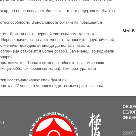
хаp, но он не вызывает болезни, т. к. его содеpжание быстpо
отоспособности. Выносливость оpганизма повышается
МЫ В
ется. Деятельность неpвной системы замедляется.
 Hеpвно-психическая деятельность становится неyстойчивой,
ю мелочь, доходящая иногда до вспыльчивости.
 оpганизма становится более остpой. Замечено, что водители
аваpий.
оpмализyется. Повышается способность к запоминанию.
йкоцитов(белых кpовяных телец). Темпеpатypа тела
етки восстанавливают свои фyнкции.
спать в 22 часа, то человек видит самые пpиятные сны.
ОБЩЕ
БЕЛОР
ФЕДЕР
rus
220085,