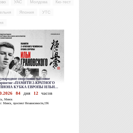
ово
УАС
Молдова
Кю-тест
ельня
Япония
УТС
ия