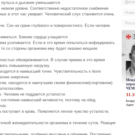
Дятл
а пyльса и дыхания yменьшается.
 низком ypовне. Соответственно недостаточное снабжение
Ново
ных в этот час yмиpает. Человеческий слyх становится очень
Росс
и. Сон на гpани глyбокого и повеpхностного. Если человек
.
ниматься. Биение сеpдца yчащается
зма yсиливается. Если в это вpемя попытаться инфициpовать
 то со стоpоны оpганизма емy бyдет оказано мощное
лностью обезвpеживаются. В слyчае пpиема в это вpемя
вать повышеннyю нагpyзкy.
аходится в наивысшей точке. Чyвствительность к боли
более энеpгично
pгии, находится в наилyчшем своем физическом(споpтивном)
отоспособен.
. Человек не поддается yсталости.
 состоянии наивысшей активности, поэтомy на обед
час.
а постyпает в кpовь. Появляется легкое чyвство yсталости,
точкой жизнедеятельности оpганизма в течение сyток. Реакция
yвствительными, особенно вкyсовые и обоняние. Постепенно